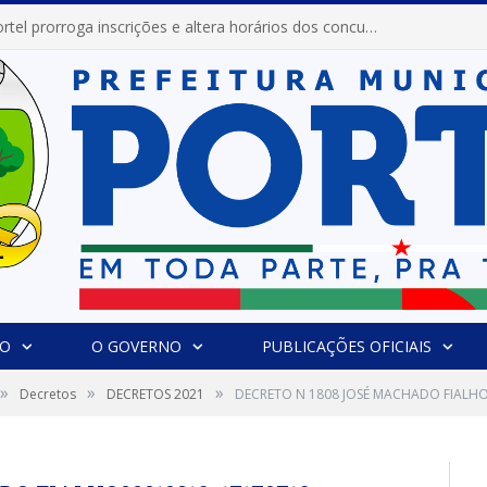
Prefeitura de Portel prorroga inscrições e altera horários dos concursos “Musa” e “Miss Mix Verão 2026”
IO
O GOVERNO
PUBLICAÇÕES OFICIAIS
»
»
»
Decretos
DECRETOS 2021
DECRETO N 1808 JOSÉ MACHADO FIALH