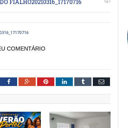
O FIALHO20210316_17170716
0
0316_17170716
EU COMENTÁRIO
tter
Facebook
Google+
Pinterest
LinkedIn
Tumblr
Email