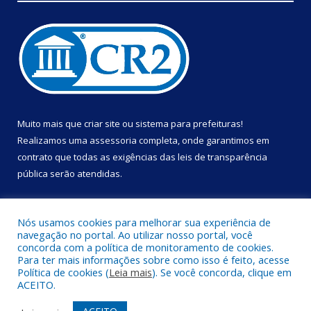
Muito mais que
criar site
ou
sistema para prefeituras
!
Realizamos uma
assessoria
completa, onde garantimos em
contrato que todas as exigências das
leis de transparência
pública
serão atendidas.
Conheça o
PNTP
e o
Radar da Transparência Pública
Nós usamos cookies para melhorar sua experiência de
navegação no portal. Ao utilizar nosso portal, você
concorda com a política de monitoramento de cookies.
Para ter mais informações sobre como isso é feito, acesse
Política de cookies (
Leia mais
). Se você concorda, clique em
Todos os direitos reservados a Prefeitura Municipal de Portel.
ACEITO.
Mapa do Site
Acessar Área Administrativa